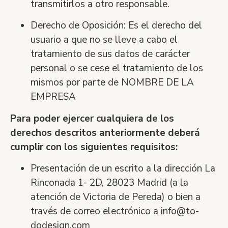
transmitirlos a otro responsable.
Derecho de Oposició
n:
Es el derecho del
usuario a que no se lleve a cabo el
tratamiento de sus datos de car
á
cter
personal o se cese el tratamiento de los
mismos por parte de
NOMBRE DE LA
EMPRESA
Para poder ejercer cualquiera de los
derechos descritos anteriormente deber
á
cumplir con los siguientes requisitos:
Presentación de un escrito a la direcció
n
La
Rinconada 1- 2D, 28023 Madrid (a la
atenció
n de
Victoria de Pereda
) o bien a
trav
é
s de correo electró
nico a
info@to-
dodesign.com