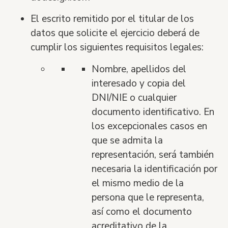
El escrito remitido por el titular de los
datos que solicite el ejercicio deber
á
de
cumplir los siguientes requisitos legales:
Nombre, apellidos del
interesado y copia del
DNI/NIE o cualquier
documento identificativo. En
los excepcionales casos en
que se admita la
representación, ser
á
tambi
é
n
necesaria la identificación por
el mismo medio de la
persona que le representa,
as
í
como el documento
acreditativo de la