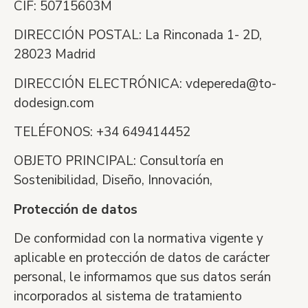
C
IF:
50715603M
DIRECCI
Ó
N POSTAL
: La Rinconada 1- 2D,
28023 Madrid
DIRECCI
Ó
N
ELECTR
Ó
NICA
:
vdepereda@to-
dodesign.com
TEL
É
FONOS
:
+34 649414452
OBJETO PRINCIPAL:
Consultoría en
Sostenibilidad, Diseño, Innovación,
Protección de datos
De conformidad con la normativa vigente y
aplicable en protección de datos de car
á
cter
personal, le informamos que sus datos ser
á
n
incorporados al sistema de tratamiento